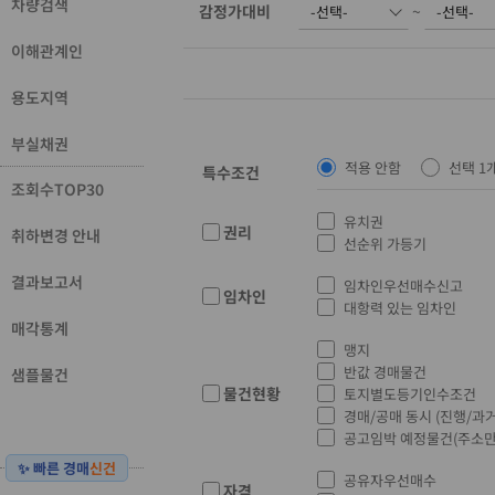
차량검색
감정가대비
~
이해관계인
용도지역
부실채권
적용 안함
선택 1
특수조건
조회수TOP30
유치권
권리
취하변경 안내
선순위 가등기
결과보고서
임차인우선매수신고
임차인
대항력 있는 임차인
매각통계
맹지
반값 경매물건
샘플물건
물건현황
토지별도등기인수조건
경매/공매 동시 (진행/과거
공고임박 예정물건(주소만
✨ 빠른 경매
신건
공유자우선매수
자격