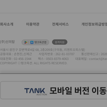
회사소개
이용약관
전체서비스
개인정보취급방
(주)신의탑
|
탱크옥션앱
원격지원
서울시 광진구 강변역로4길 68, 2층209호(구의동, 리젠트오피스텔)
공동대표 : 손현진,신제근
사업자번호 :
262-81-03787
통신판매신고 : 202
대표전화 :
02-456-1544
팩스 : 0503-8379-4063
대표메일 : contact@ta
COPYRIGHT ⓒ탱크옥션. ALL RIGHTS RESERVED.
모바일 버전 이동