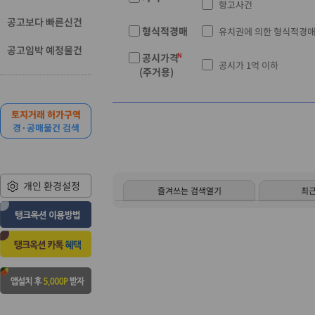
항고사건
공고보다 빠른신건
형식적경매
유치권에 의한 형식적경
공고임박 예정물건
공시가격
공시가 1억 이하
(주거용)
토지거래 허가구역
경·공매물건 검색
개인 환경설정
즐겨쓰는 검색열기
최근