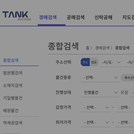
경매검색
공매검색
신탁공매
지도
종합검색
홈
〉
경매검색
〉
종합검색
종합검색
주소선택
주소
법원
법원별검색
물건종류
소재지검색
진행상태
유찰
기일별물건
감정가격
~
예정물건
최저가격
~
역세권검색