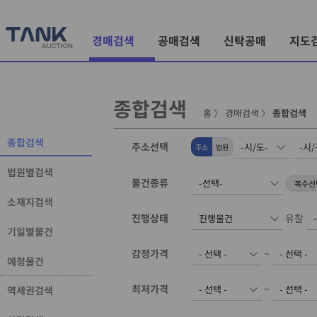
경매검색
공매검색
신탁공매
지도
종합검색
홈
〉
경매검색
〉
종합검색
종합검색
주소선택
주소
법원
법원별검색
물건종류
소재지검색
진행상태
유찰
기일별물건
감정가격
~
예정물건
최저가격
~
역세권검색