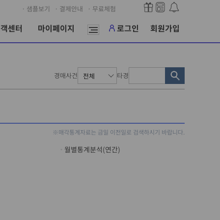
· 샘플보기
· 결제안내
· 무료체험
고객센터
마이페이지
로그인
회원가입
경매사건
타경
※매각통계자료는 금일 이전일로 검색하시기 바랍니다.
월별통계분석(연간)