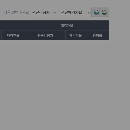
데이터를 선택하세요
매각가율
매각건율
평균감정가
매각가율
경쟁률