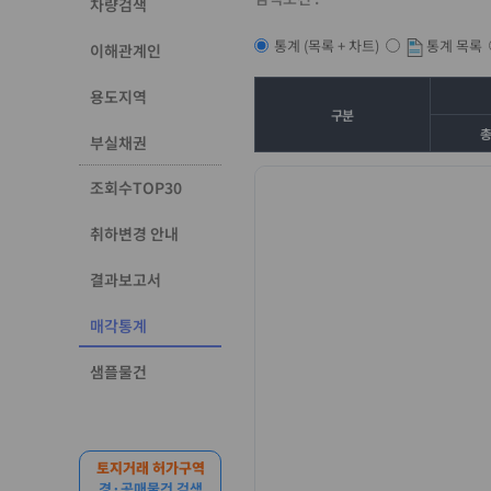
차량검색
통계 목록
통계 (목록 + 차트)
이해관계인
용도지역
구분
부실채권
조회수TOP30
취하변경 안내
결과보고서
매각통계
샘플물건
토지거래 허가구역
경·공매물건 검색