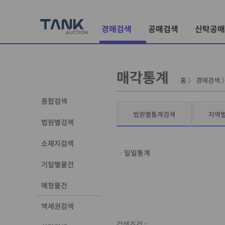
경매검색
공매검색
신탁공매
매각통계
홈
〉
경매검색
종합검색
법원별통계검색
지역
법원별검색
소재지검색
일일통계
기일별물건
예정물건
역세권검색
검색조건 :