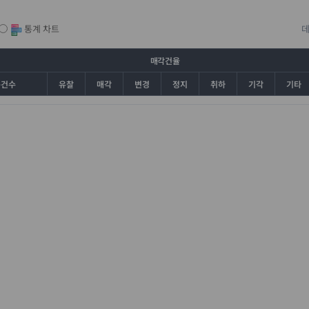
통계 차트
매각건율
총건수
유찰
매각
변경
정지
취하
기각
기타