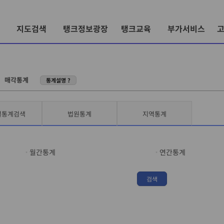
지도검색
탱크정보광장
탱크교육
부가서비스
〉
매각통계
통계설명 ?
별통계검색
법원통계
지역통계
월간통계
연간통계
검색