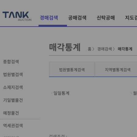
경매검색
공매검색
신탁공매
지도
매각통계
홈
〉
경매검색
〉
매각통계
종합검색
법원별통계검색
지역별통계검색
법원별검색
소재지검색
일일통계
월
기일별물건
예정물건
역세권검색
검색조건 :