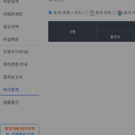
차량검색
통계 목록
통계 
통계 (목록 + 차트)
이해관계인
용도지역
구분
총건수
부실채권
조회수TOP30
취하변경 안내
결과보고서
매각통계
샘플물건
토지거래 허가구역
경·공매물건 검색