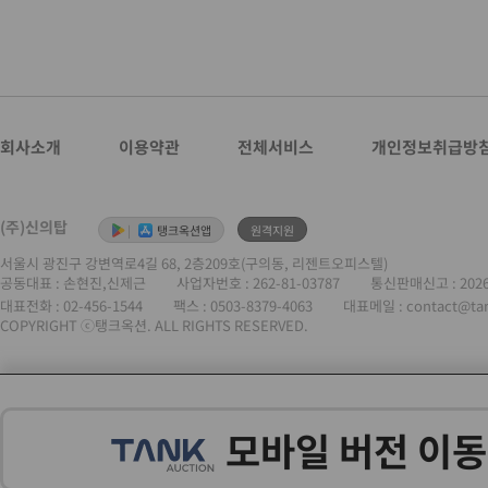
회사소개
이용약관
전체서비스
개인정보취급방
(주)신의탑
|
탱크옥션앱
원격지원
서울시 광진구 강변역로4길 68, 2층209호(구의동, 리젠트오피스텔)
공동대표 : 손현진,신제근
사업자번호 :
262-81-03787
통신판매신고 : 202
대표전화 :
02-456-1544
팩스 : 0503-8379-4063
대표메일 : contact@ta
COPYRIGHT ⓒ탱크옥션. ALL RIGHTS RESERVED.
모바일 버전 이동