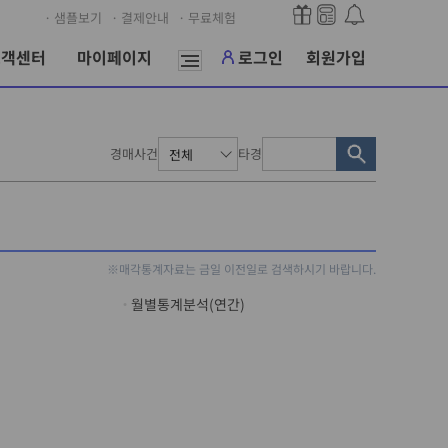
· 샘플보기
· 결제안내
· 무료체험
고객센터
마이페이지
로그인
회원가입
경매사건
타경
※매각통계자료는 금일 이전일로 검색하시기 바랍니다.
월별통계분석(연간)