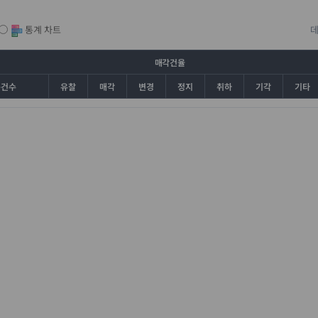
통계 차트
매각건율
총건수
유찰
매각
변경
정지
취하
기각
기타