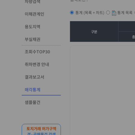
차량검색
통계 목록
통계 (목록 + 차트)
이해관계인
용도지역
구분
부실채권
조회수TOP30
취하변경 안내
결과보고서
매각통계
샘플물건
토지거래 허가구역
경·공매물건 검색