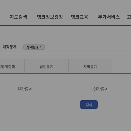
지도검색
탱크정보광장
탱크교육
부가서비스
〉
매각통계
통계설명 ?
별통계검색
법원통계
지역통계
월간통계
연간통계
검색