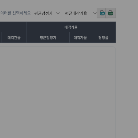
데이터를 선택하세요
매각가율
매각건율
평균감정가
매각가율
경쟁률