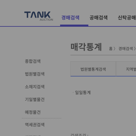
경매검색
공매검색
신탁공매
매각통계
홈
〉
경매검색
종합검색
법원별통계검색
지역
법원별검색
소재지검색
일일통계
기일별물건
예정물건
역세권검색
검색조건 :