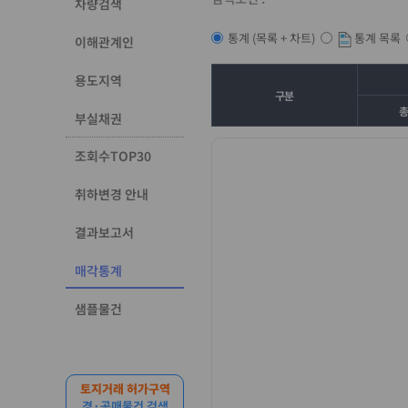
차량검색
통계 목록
통계 (목록 + 차트)
이해관계인
용도지역
구분
부실채권
조회수TOP30
취하변경 안내
결과보고서
매각통계
샘플물건
토지거래 허가구역
경·공매물건 검색