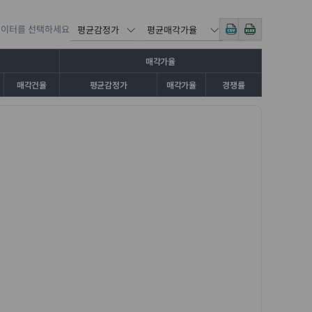
데이터를 선택하세요
매각가율
매각건율
평균감정가
매각가율
경쟁률