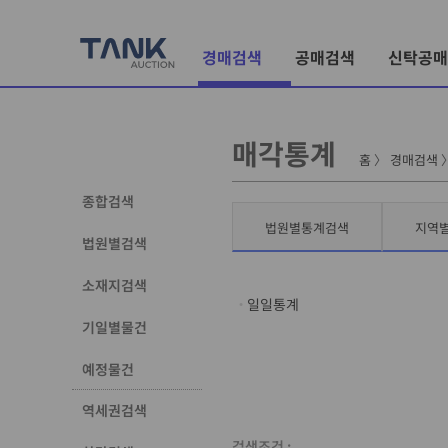
경매검색
공매검색
신탁공매
매각통계
홈
〉
경매검색
종합검색
법원별통계검색
지역
법원별검색
소재지검색
일일통계
기일별물건
예정물건
역세권검색
검색조건 :