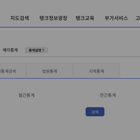
지도검색
탱크정보광장
탱크교육
부가서비스
〉
매각통계
통계설명 ?
별통계검색
법원통계
지역통계
월간통계
연간통계
검색