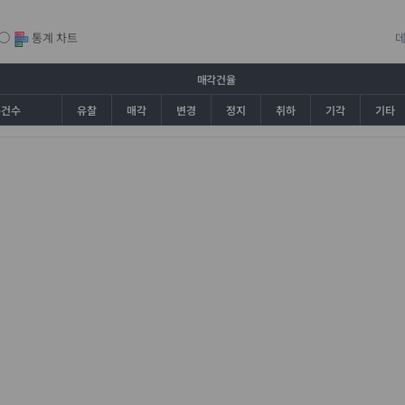
통계 차트
매각건율
총건수
유찰
매각
변경
정지
취하
기각
기타