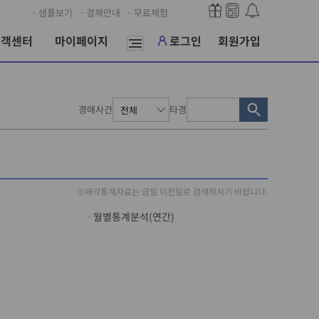
· 샘플보기
· 결제안내
· 무료체험
고객센터
마이페이지
로그인
회원가입
경매사건
타경
※매각통계자료는 금일 이전일로 검색하시기 바랍니다.
월별통계분석(연간)