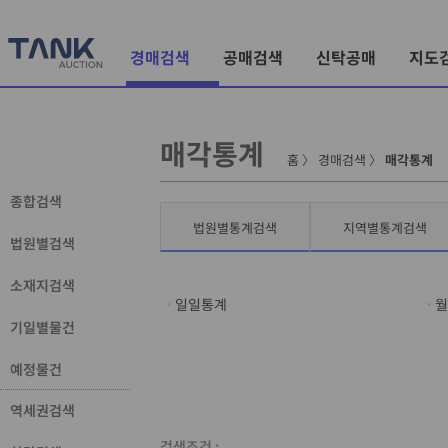
경매검색
공매검색
신탁공매
지도
매각통계
홈
〉
경매검색
〉
매각통계
종합검색
법원별통계검색
지역별통계검색
법원별검색
소재지검색
일일통계
월
기일별물건
예정물건
역세권검색
검색조건 :