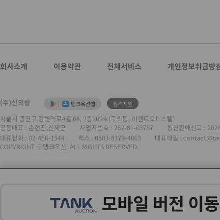
회사소개
이용약관
전체서비스
개인정보취급방
(주)신의탑
|
탱크옥션앱
원격지원
서울시 광진구 강변역로4길 68, 2층209호(구의동, 리젠트오피스텔)
공동대표 : 손현진,신제근
사업자번호 :
262-81-03787
통신판매신고 : 202
대표전화 :
02-456-1544
팩스 : 0503-8379-4063
대표메일 : contact@ta
COPYRIGHT ⓒ탱크옥션. ALL RIGHTS RESERVED.
모바일 버전 이동