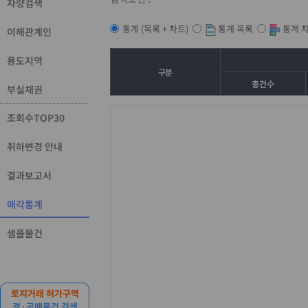
차량검색
통계 목록
통계 
통계 (목록 + 차트)
이해관계인
용도지역
구분
총건수
부실채권
조회수TOP30
취하변경 안내
결과보고서
매각통계
샘플물건
토지거래 허가구역
경·공매물건 검색