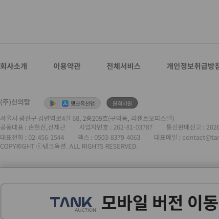
회사소개
이용약관
전체서비스
개인정보취급방
(주)신의탑
|
탱크옥션앱
원격지원
서울시 광진구 강변역로4길 68, 2층209호(구의동, 리젠트오피스텔)
공동대표 : 손현진,신제근
사업자번호 :
262-81-03787
통신판매신고 : 202
대표전화 :
02-456-1544
팩스 : 0503-8379-4063
대표메일 : contact@ta
COPYRIGHT ⓒ탱크옥션. ALL RIGHTS RESERVED.
모바일 버전 이동