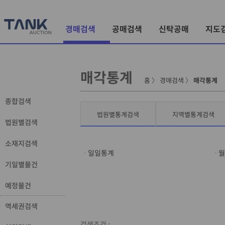
경매검색
공매검색
신탁공매
지도
매각통계
홈
〉
경매검색
〉
매각통계
종합검색
법원별통계검색
지역별통계검색
법원별검색
소재지검색
일일통계
월
기일별물건
예정물건
역세권검색
검색조건 :