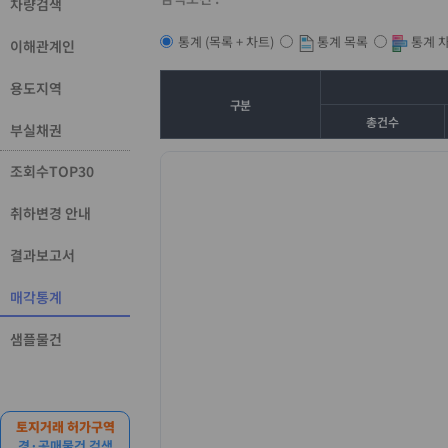
차량검색
통계 목록
통계 
통계 (목록 + 차트)
이해관계인
용도지역
구분
총건수
부실채권
조회수TOP30
취하변경 안내
결과보고서
매각통계
샘플물건
토지거래 허가구역
경·공매물건 검색