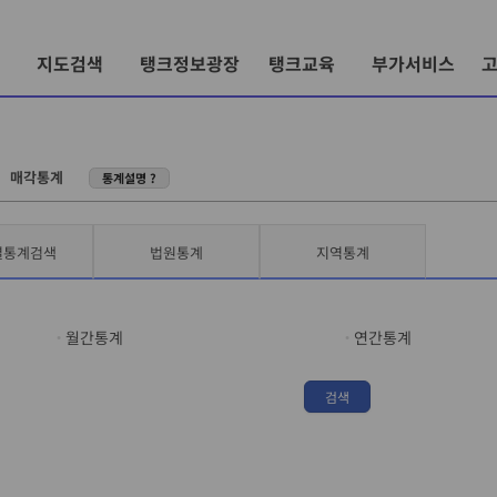
지도검색
탱크정보광장
탱크교육
부가서비스
〉
매각통계
통계설명 ?
별통계검색
법원통계
지역통계
월간통계
연간통계
검색