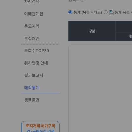
차량검색
통계 목록
통계 (목록 + 차트)
이해관계인
용도지역
구분
부실채권
조회수TOP30
취하변경 안내
결과보고서
매각통계
샘플물건
토지거래 허가구역
경·공매물건 검색