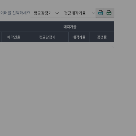
데이터를 선택하세요
매각가율
매각건율
평균감정가
매각가율
경쟁률