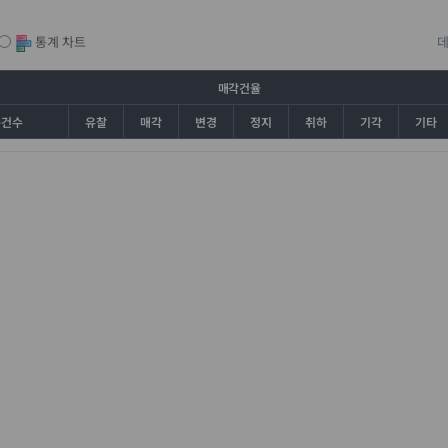
통계 차트
매각건율
총건수
유찰
매각
변경
정지
취하
기각
기타