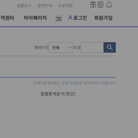
· 샘플보기
· 결제안내
· 무료체험
고객센터
마이페이지
로그인
회원가입
경매사건
타경
※매각통계자료는 금일 이전일로 검색하시기 바랍니다.
월별통계분석(연간)