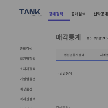
경매검색
공매검색
신탁공매
매각통계
홈
〉
경매검색
종합검색
법원별통계검색
지역
법원별검색
소재지검색
일일통계
기일별물건
예정물건
역세권검색
검색조건 :