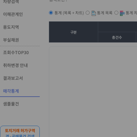
차량검색
통계 목록
통계 
통계 (목록 + 차트)
이해관계인
용도지역
구분
총건수
부실채권
조회수TOP30
취하변경 안내
결과보고서
매각통계
샘플물건
토지거래 허가구역
경·공매물건 검색