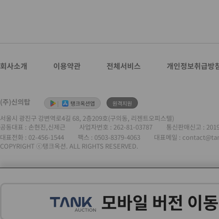
회사소개
이용약관
전체서비스
개인정보취급방
(주)신의탑
|
탱크옥션앱
원격지원
서울시 광진구 강변역로4길 68, 2층209호(구의동, 리젠트오피스텔)
공동대표 : 손현진,신제근
사업자번호 :
262-81-03787
통신판매신고 : 201
대표전화 :
02-456-1544
팩스 : 0503-8379-4063
대표메일 : contact@ta
COPYRIGHT ⓒ탱크옥션. ALL RIGHTS RESERVED.
모바일 버전 이동