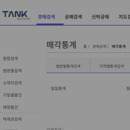
경매검색
공매검색
신탁공매
지도
매각통계
홈
〉
경매검색
〉
매각통계
종합검색
법원별통계검색
지역별통계검색
법원별검색
소재지검색
일일통계
월
기일별물건
예정물건
역세권검색
검색조건 :