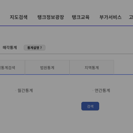
지도검색
탱크정보광장
탱크교육
부가서비스
〉
매각통계
통계설명 ?
별통계검색
법원통계
지역통계
월간통계
연간통계
검색