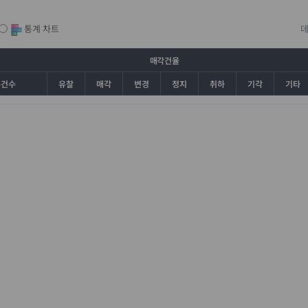
통계 차트
매각건율
총건수
유찰
매각
변경
정지
취하
기각
기타