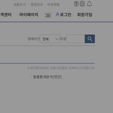
· 샘플보기
· 결제안내
· 무료체험
고객센터
마이페이지
로그인
회원가입
경매사건
타경
※매각통계자료는 금일 이전일로 검색하시기 바랍니다.
월별통계분석(연간)