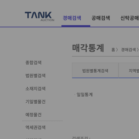
경매검색
공매검색
신탁공매
매각통계
홈
〉
경매검색
종합검색
법원별통계검색
지역
법원별검색
소재지검색
일일통계
기일별물건
예정물건
역세권검색
검색조건 :