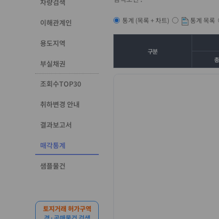
차량검색
통계 목록
통계 (목록 + 차트)
이해관계인
용도지역
구분
부실채권
조회수TOP30
취하변경 안내
결과보고서
매각통계
샘플물건
토지거래 허가구역
경·공매물건 검색