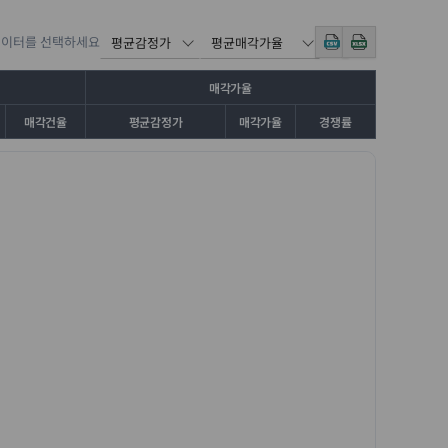
데이터를 선택하세요
매각가율
매각건율
평균감정가
매각가율
경쟁률