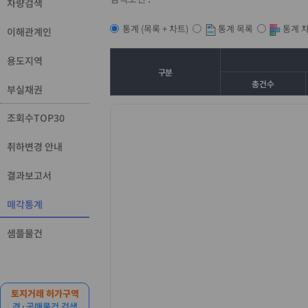
차량검색
통계 목록
통계 
통계 (목록 + 차트)
이해관계인
용도지역
구분
총건수
부실채권
조회수TOP30
취하변경 안내
결과보고서
매각통계
샘플물건
토지거래 허가구역
경·공매물건 검색