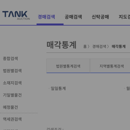
경매검색
공매검색
신탁공매
지도
매각통계
홈
〉
경매검색
〉
매각통계
종합검색
법원별통계검색
지역별통계검색
법원별검색
소재지검색
일일통계
월
기일별물건
예정물건
역세권검색
검색조건 :