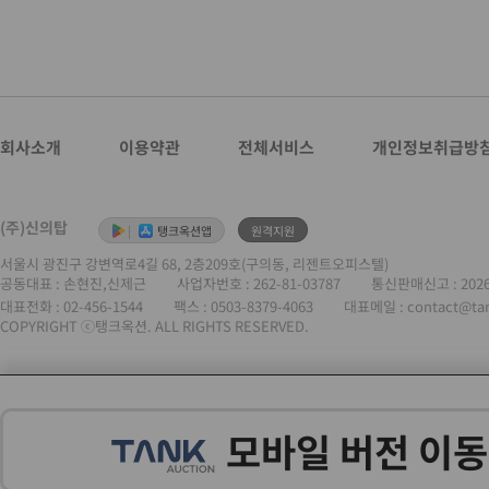
회사소개
이용약관
전체서비스
개인정보취급방
(주)신의탑
|
탱크옥션앱
원격지원
서울시 광진구 강변역로4길 68, 2층209호(구의동, 리젠트오피스텔)
공동대표 : 손현진,신제근
사업자번호 :
262-81-03787
통신판매신고 : 202
대표전화 :
02-456-1544
팩스 : 0503-8379-4063
대표메일 : contact@ta
COPYRIGHT ⓒ탱크옥션. ALL RIGHTS RESERVED.
모바일 버전 이동