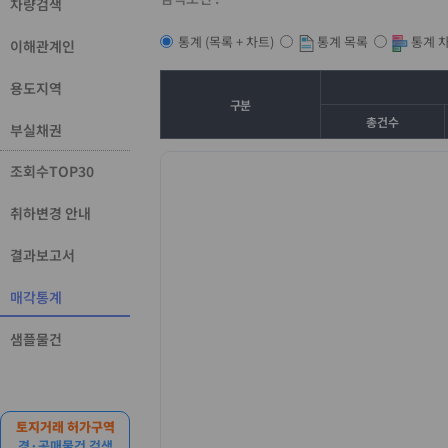
차량검색
통계 목록
통계 
통계 (목록 + 차트)
이해관계인
용도지역
구분
총건수
부실채권
조회수TOP30
취하변경 안내
결과보고서
매각통계
샘플물건
토지거래 허가구역
경·공매물건 검색