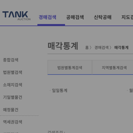
경매검색
공매검색
신탁공매
지도
매각통계
홈
〉
경매검색
〉
매각통계
종합검색
법원별통계검색
지역별통계검색
법원별검색
소재지검색
일일통계
월
기일별물건
예정물건
역세권검색
검색조건 :