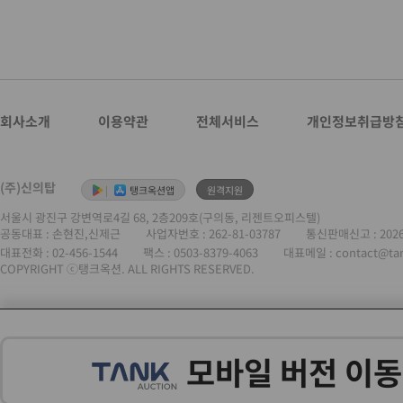
회사소개
이용약관
전체서비스
개인정보취급방
(주)신의탑
|
탱크옥션앱
원격지원
서울시 광진구 강변역로4길 68, 2층209호(구의동, 리젠트오피스텔)
공동대표 : 손현진,신제근
사업자번호 :
262-81-03787
통신판매신고 : 202
대표전화 :
02-456-1544
팩스 : 0503-8379-4063
대표메일 : contact@ta
COPYRIGHT ⓒ탱크옥션. ALL RIGHTS RESERVED.
모바일 버전 이동