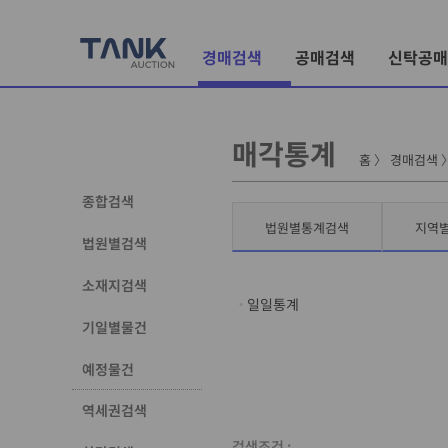
경매검색
공매검색
신탁공매
매각통계
홈
〉
경매검색
종합검색
법원별통계검색
지역
법원별검색
소재지검색
일일통계
기일별물건
예정물건
역세권검색
검색조건 :