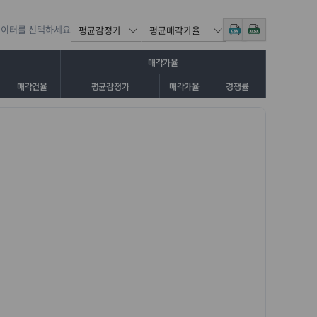
데이터를 선택하세요
매각가율
매각건율
평균감정가
매각가율
경쟁률