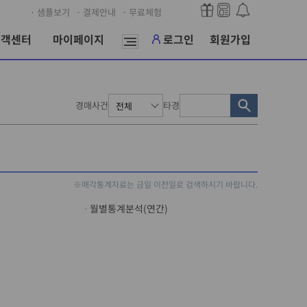
· 샘플보기
· 결제안내
· 무료체험
고객센터
마이페이지
로그인
회원가입
경매사건
타경
※매각통계자료는 금일 이전일로 검색하시기 바랍니다.
월별통계분석(연간)