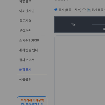
차량검색
통계 목록
통계 (목록 + 차트)
이해관계인
용도지역
구분
부실채권
조회수TOP30
취하변경 안내
결과보고서
매각통계
샘플물건
토지거래 허가구역
경·공매물건 검색