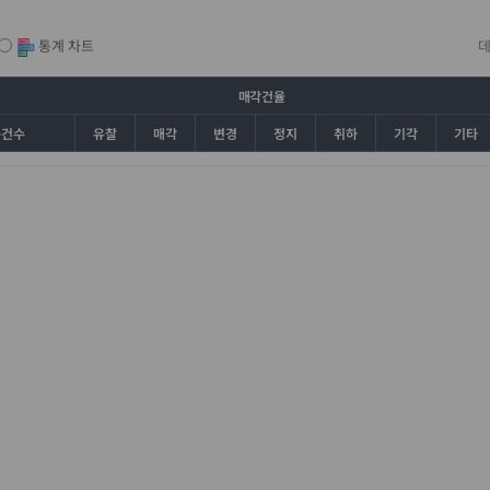
통계 차트
매각건율
총건수
유찰
매각
변경
정지
취하
기각
기타