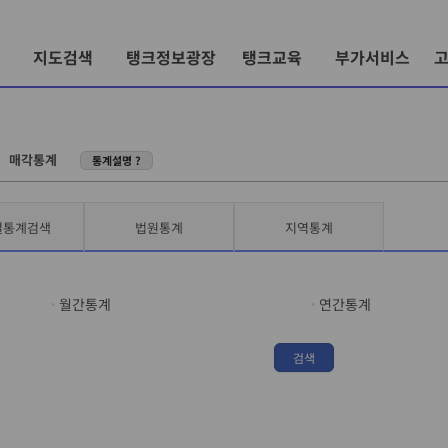
지도검색
탱크정보광장
탱크교육
부가서비스
〉
매각통계
통계설명 ?
별통계검색
법원통계
지역통계
월간통계
연간통계
검색