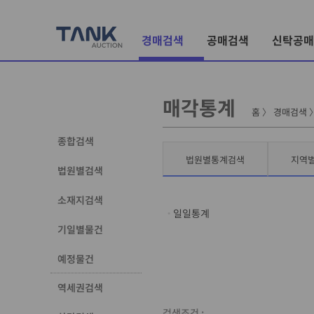
경매검색
공매검색
신탁공매
매각통계
홈
〉
경매검색
종합검색
법원별통계검색
지역
법원별검색
소재지검색
일일통계
기일별물건
예정물건
역세권검색
검색조건 :