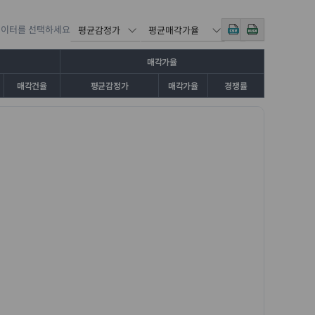
데이터를 선택하세요
매각가율
매각건율
평균감정가
매각가율
경쟁률