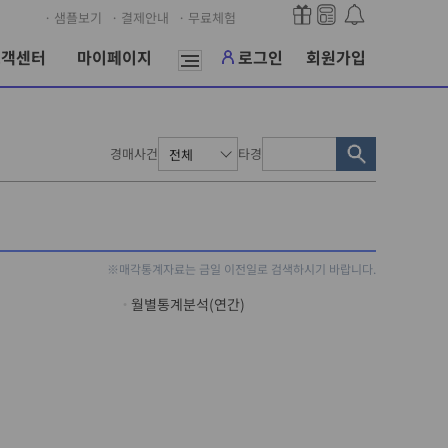
· 샘플보기
· 결제안내
· 무료체험
고객센터
마이페이지
로그인
회원가입
경매사건
타경
※매각통계자료는 금일 이전일로 검색하시기 바랍니다.
월별통계분석(연간)