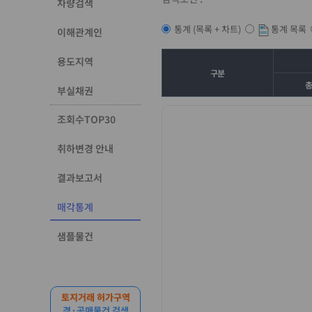
차량검색
통계 목록
통계 (목록 + 차트)
이해관계인
용도지역
구분
부실채권
조회수TOP30
취하변경 안내
결과보고서
매각통계
샘플물건
토지거래 허가구역
경·공매물건 검색