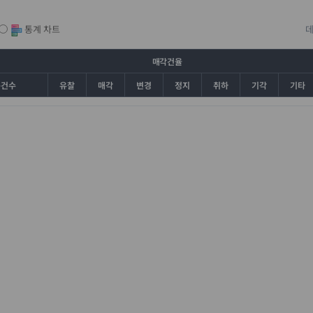
통계 차트
매각건율
총건수
유찰
매각
변경
정지
취하
기각
기타