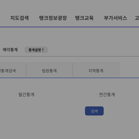
지도검색
탱크정보광장
탱크교육
부가서비스
〉
매각통계
통계설명 ?
별통계검색
법원통계
지역통계
월간통계
연간통계
검색