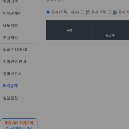
차량검색
통계 목록
통계 
통계 (목록 + 차트)
이해관계인
용도지역
구분
총건수
부실채권
조회수TOP30
취하변경 안내
결과보고서
매각통계
샘플물건
토지거래 허가구역
경·공매물건 검색