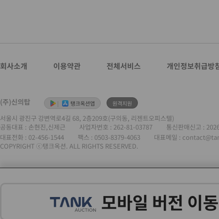
회사소개
이용약관
전체서비스
개인정보취급방
(주)신의탑
|
탱크옥션앱
원격지원
서울시 광진구 강변역로4길 68, 2층209호(구의동, 리젠트오피스텔)
공동대표 : 손현진,신제근
사업자번호 :
262-81-03787
통신판매신고 : 202
대표전화 :
02-456-1544
팩스 : 0503-8379-4063
대표메일 : contact@ta
COPYRIGHT ⓒ탱크옥션. ALL RIGHTS RESERVED.
모바일 버전 이동