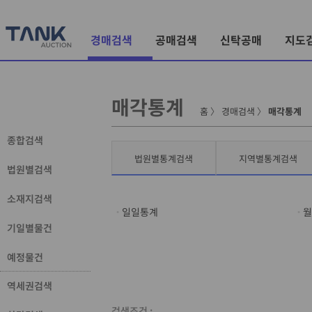
경매검색
공매검색
신탁공매
지도
매각통계
홈
〉
경매검색
〉
매각통계
종합검색
법원별통계검색
지역별통계검색
법원별검색
소재지검색
일일통계
월
기일별물건
예정물건
역세권검색
검색조건 :