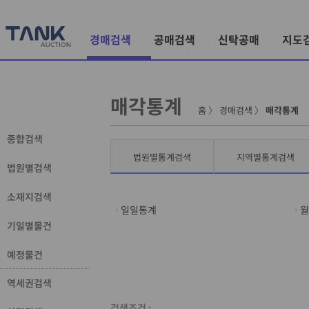
경매검색
공매검색
신탁공매
지도
매각통계
홈
〉
경매검색
〉
매각통계
종합검색
법원별통계검색
지역별통계검색
법원별검색
소재지검색
일일통계
월
기일별물건
예정물건
역세권검색
검색조건 :