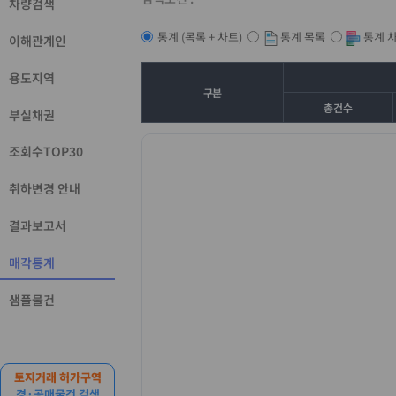
차량검색
통계 목록
통계 
통계 (목록 + 차트)
이해관계인
용도지역
구분
총건수
부실채권
조회수TOP30
취하변경 안내
결과보고서
매각통계
샘플물건
토지거래 허가구역
경·공매물건 검색