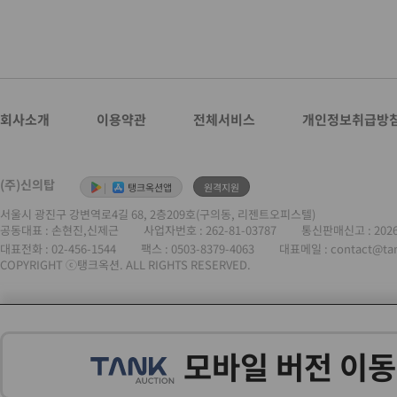
회사소개
이용약관
전체서비스
개인정보취급방
(주)신의탑
|
탱크옥션앱
원격지원
서울시 광진구 강변역로4길 68, 2층209호(구의동, 리젠트오피스텔)
공동대표 : 손현진,신제근
사업자번호 :
262-81-03787
통신판매신고 : 202
대표전화 :
02-456-1544
팩스 : 0503-8379-4063
대표메일 : contact@ta
COPYRIGHT ⓒ탱크옥션. ALL RIGHTS RESERVED.
모바일 버전 이동