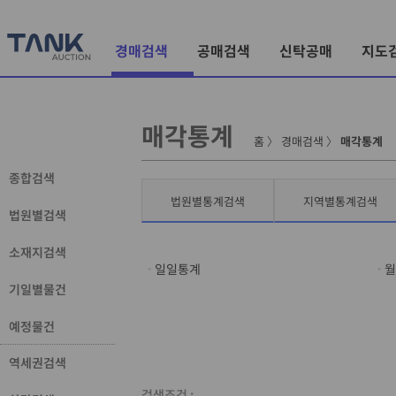
경매검색
공매검색
신탁공매
지도
매각통계
홈
〉
경매검색
〉
매각통계
종합검색
법원별통계검색
지역별통계검색
법원별검색
소재지검색
일일통계
월
기일별물건
예정물건
역세권검색
검색조건 :