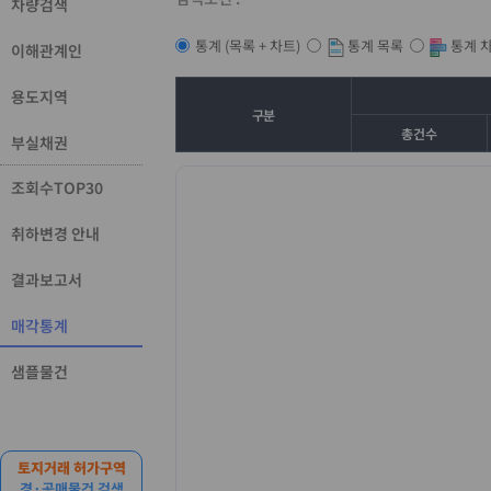
차량검색
통계 목록
통계 
통계 (목록 + 차트)
이해관계인
용도지역
구분
총건수
부실채권
조회수TOP30
취하변경 안내
결과보고서
매각통계
샘플물건
토지거래 허가구역
경·공매물건 검색