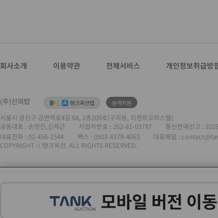
회사소개
이용약관
전체서비스
개인정보취급방
(주)신의탑
|
탱크옥션앱
원격지원
서울시 광진구 강변역로4길 68, 2층209호(구의동, 리젠트오피스텔)
공동대표 : 손현진,신제근
사업자번호 :
262-81-03787
통신판매신고 : 202
대표전화 :
02-456-1544
팩스 : 0503-8379-4063
대표메일 : contact@ta
COPYRIGHT ⓒ탱크옥션. ALL RIGHTS RESERVED.
모바일 버전 이동