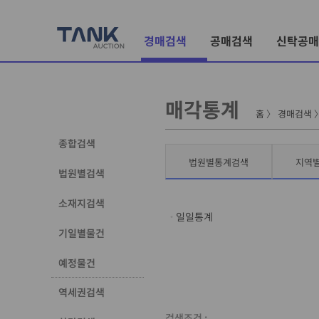
경매검색
공매검색
신탁공매
매각통계
홈
〉
경매검색
종합검색
법원별통계검색
지역
법원별검색
소재지검색
일일통계
기일별물건
예정물건
역세권검색
검색조건 :