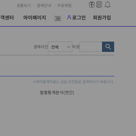
· 샘플보기
· 결제안내
· 무료체험
고객센터
마이페이지
로그인
회원가입
경매사건
타경
※매각통계자료는 금일 이전일로 검색하시기 바랍니다.
월별통계분석(연간)