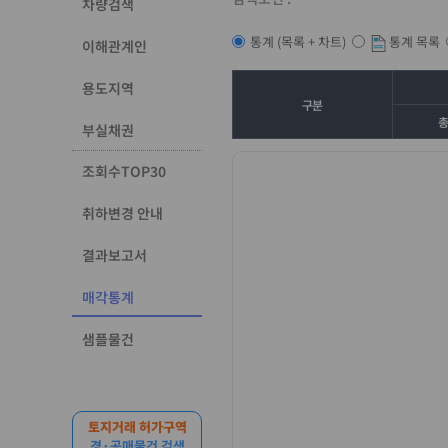
차량검색
통계 목록
통계 (목록 + 차트)
이해관계인
용도지역
구분
부실채권
조회수TOP30
취하변경 안내
결과보고서
매각통계
샘플물건
토지거래 허가구역
경·공매물건 검색