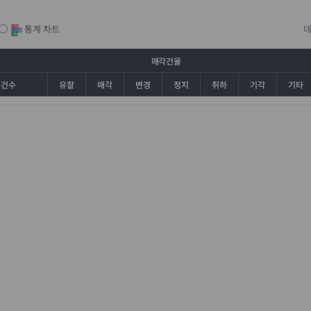
통계 차트
매각건율
총건수
유찰
매각
변경
정지
취하
기각
기타