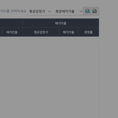
데이터를 선택하세요
매각가율
매각건율
평균감정가
매각가율
경쟁률