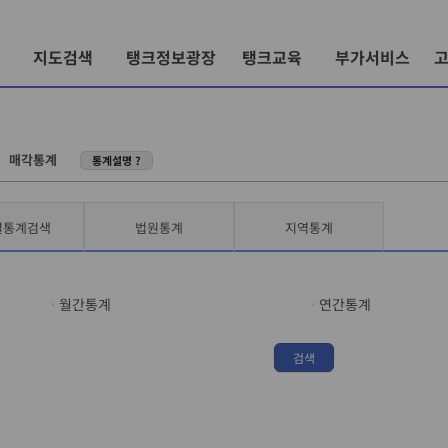
지도검색
탱크정보광장
탱크교육
부가서비스
〉
매각통계
통계설명 ?
별통계검색
법원통계
지역통계
월간통계
연간통계
검색