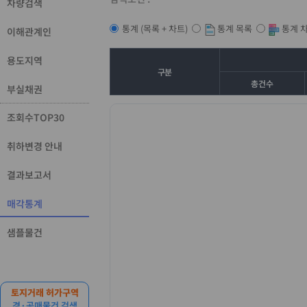
차량검색
통계 목록
통계 
통계 (목록 + 차트)
이해관계인
용도지역
구분
총건수
부실채권
조회수TOP30
취하변경 안내
결과보고서
매각통계
샘플물건
토지거래 허가구역
경·공매물건 검색