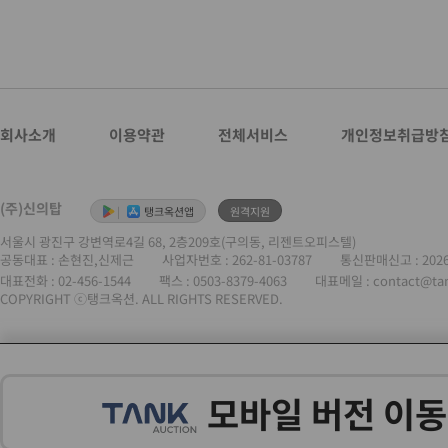
회사소개
이용약관
전체서비스
개인정보취급방
(주)신의탑
|
탱크옥션앱
원격지원
서울시 광진구 강변역로4길 68, 2층209호(구의동, 리젠트오피스텔)
공동대표 : 손현진,신제근
사업자번호 :
262-81-03787
통신판매신고 : 202
대표전화 :
02-456-1544
팩스 : 0503-8379-4063
대표메일 : contact@ta
COPYRIGHT ⓒ탱크옥션. ALL RIGHTS RESERVED.
모바일 버전 이동