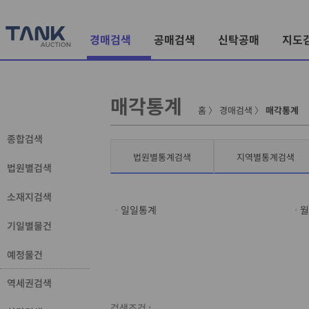
경매검색
공매검색
신탁공매
지도
매각통계
홈
〉
경매검색
〉
매각통계
종합검색
법원별통계검색
지역별통계검색
법원별검색
소재지검색
일일통계
월
기일별물건
예정물건
역세권검색
검색조건 :