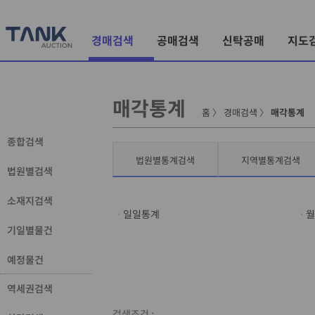
경매검색
공매검색
신탁공매
지도
매각통계
홈
〉
경매검색
〉
매각통계
종합검색
법원별통계검색
지역별통계검색
법원별검색
소재지검색
일일통계
월
기일별물건
예정물건
역세권검색
검색조건 :