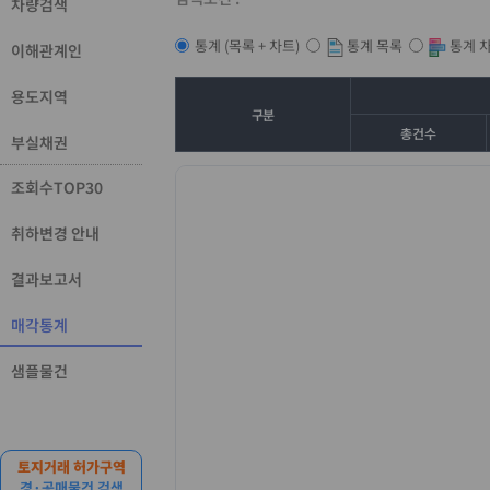
차량검색
통계 목록
통계 
통계 (목록 + 차트)
이해관계인
용도지역
구분
총건수
부실채권
조회수TOP30
취하변경 안내
결과보고서
매각통계
샘플물건
토지거래 허가구역
경·공매물건 검색