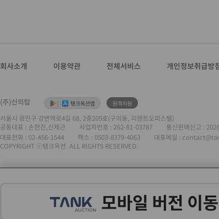
회사소개
이용약관
전체서비스
개인정보취급방
(주)신의탑
|
탱크옥션앱
원격지원
서울시 광진구 강변역로4길 68, 2층209호(구의동, 리젠트오피스텔)
공동대표 : 손현진,신제근
사업자번호 :
262-81-03787
통신판매신고 : 202
대표전화 :
02-456-1544
팩스 : 0503-8379-4063
대표메일 : contact@ta
COPYRIGHT ⓒ탱크옥션. ALL RIGHTS RESERVED.
모바일 버전 이동