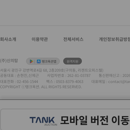
회사소개
이용약관
전체서비스
개인정보취급방
(주)신의탑
|
탱크옥션앱
원격지원
서울시 광진구 강변역로4길 68, 2층209호(구의동, 리젠트오피스텔)
공동대표 : 손현진,신제근
사업자번호 :
262-81-03787
통신판매신고 : 202
대표전화 :
02-456-1544
팩스 : 0503-8379-4063
대표메일 : contact@ta
COPYRIGHT ⓒ탱크옥션. ALL RIGHTS RESERVED.
모바일 버전 이동