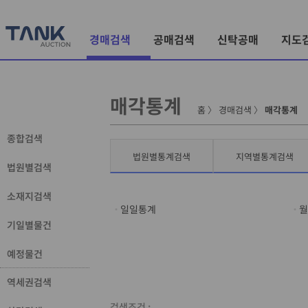
경매검색
공매검색
신탁공매
지도
매각통계
홈
〉
경매검색
〉
매각통계
종합검색
법원별통계검색
지역별통계검색
법원별검색
소재지검색
일일통계
월
기일별물건
예정물건
역세권검색
검색조건 :