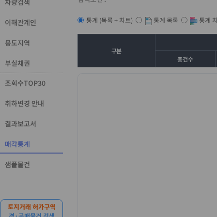
차량검색
통계 목록
통계 
통계 (목록 + 차트)
이해관계인
용도지역
구분
총건수
부실채권
조회수TOP30
취하변경 안내
결과보고서
매각통계
샘플물건
토지거래 허가구역
경·공매물건 검색