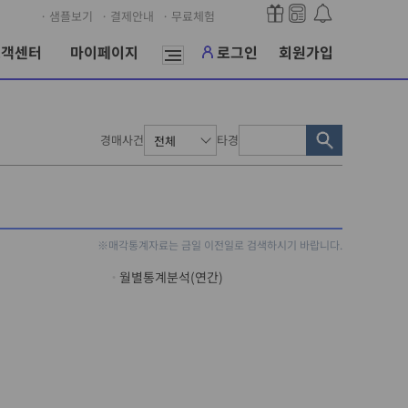
· 샘플보기
· 결제안내
· 무료체험
고객센터
마이페이지
로그인
회원가입
경매사건
타경
※매각통계자료는 금일 이전일로 검색하시기 바랍니다.
월별통계분석(연간)