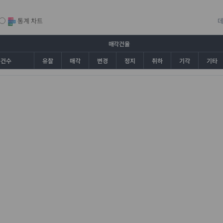
통계 차트
매각건율
총건수
유찰
매각
변경
정지
취하
기각
기타