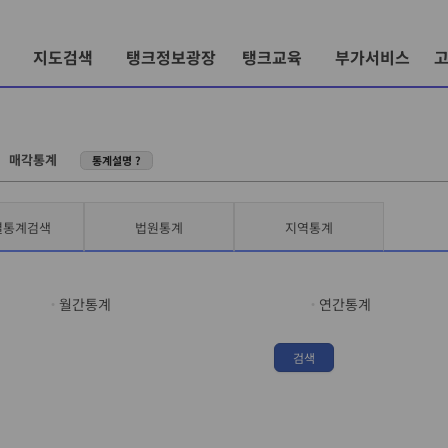
지도검색
탱크정보광장
탱크교육
부가서비스
〉
매각통계
통계설명 ?
별통계검색
법원통계
지역통계
월간통계
연간통계
검색