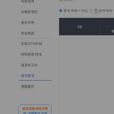
차량검색
통계 목록
통계 (목록 + 차트)
이해관계인
용도지역
구분
부실채권
조회수TOP30
취하변경 안내
결과보고서
매각통계
샘플물건
토지거래 허가구역
경·공매물건 검색