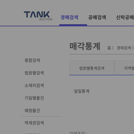
경매검색
공매검색
신탁공매
매각통계
홈
〉
경매검색
종합검색
법원별통계검색
지역
법원별검색
소재지검색
일일통계
기일별물건
예정물건
역세권검색
검색조건 :