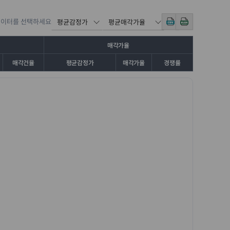
데이터를 선택하세요
매각가율
매각건율
평균감정가
매각가율
경쟁률