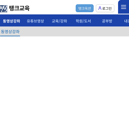
탱크교육
탱크옥션
로그인
동영상강좌
유튜브영상
교육/강좌
학원/도서
공부방
내
동영상강좌