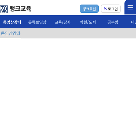
탱크교육
탱크옥션
로그인
동영상강좌
유튜브영상
교육/강좌
학원/도서
공부방
내
동영상강좌