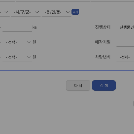
추가
~
㎞
진행상태
~
원
매각기일
~
원
차량년식
다 시
검 색