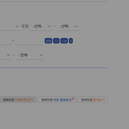
유찰
~
~
당일
+7
+14
X
~
N
경매차량
진행목록 닫기
경매차량
지도 분포보기
경매차량
통계보기
출력일 : 2026.08.07