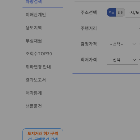
차량검색
주소선택
주소
법원
이해관계인
용도지역
주행거리
부실채권
감정가격
조회수TOP30
최저가격
취하변경 안내
결과보고서
매각통계
샘플물건
토지거래 허가구역
경·공매물건 검색