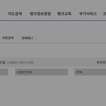
지도검색
탱크정보광장
탱크교육
부가서비스
〉
차량검색
검색방법 ?
/모델
변속장
(모델명은 제조사 선택)