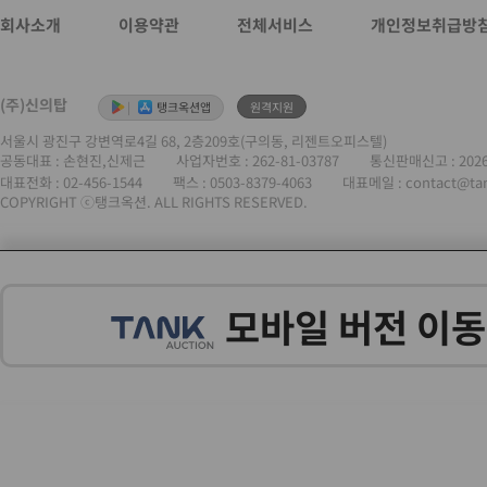
회사소개
이용약관
전체서비스
개인정보취급방
(주)신의탑
|
탱크옥션앱
원격지원
서울시 광진구 강변역로4길 68, 2층209호(구의동, 리젠트오피스텔)
공동대표 : 손현진,신제근
사업자번호 :
262-81-03787
통신판매신고 : 202
대표전화 :
02-456-1544
팩스 : 0503-8379-4063
대표메일 : contact@ta
COPYRIGHT ⓒ탱크옥션. ALL RIGHTS RESERVED.
모바일 버전 이동