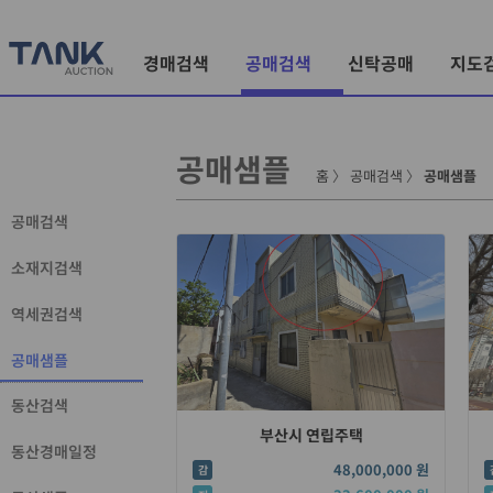
경매검색
공매검색
신탁공매
지도
공매샘플
홈
〉
공매검색
〉
공매샘플
공매검색
소재지검색
역세권검색
공매샘플
동산검색
부산시 연립주택
동산경매일정
48,000,000 원
감