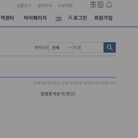
· 샘플보기
· 결제안내
· 무료체험
고객센터
마이페이지
로그인
회원가입
경매사건
타경
※매각통계자료는 금일 이전일로 검색하시기 바랍니다.
월별통계분석(연간)