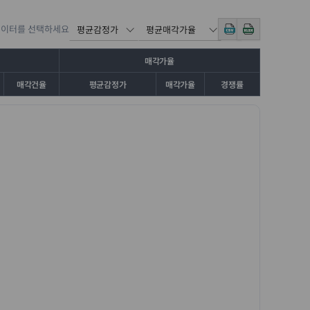
데이터를 선택하세요
매각가율
매각건율
평균감정가
매각가율
경쟁률