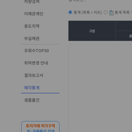
차량검색
통계 목록
통계 (목록 + 차트)
이해관계인
용도지역
구분
부실채권
조회수TOP30
취하변경 안내
결과보고서
매각통계
샘플물건
토지거래 허가구역
경·공매물건 검색