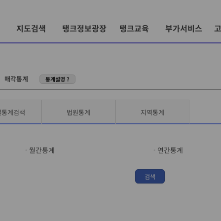
지도검색
탱크정보광장
탱크교육
부가서비스
〉
매각통계
통계설명 ?
별통계검색
법원통계
지역통계
월간통계
연간통계
검색