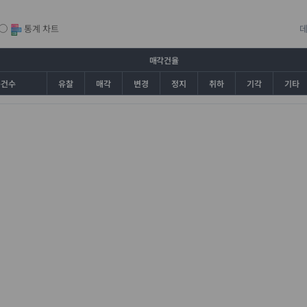
통계 차트
매각건율
총건수
유찰
매각
변경
정지
취하
기각
기타